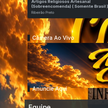
Artigos Religiosos Artesanal
(Sobreencomenda) ( Somente Brasil 
Ribeirão Preto
Câmera Ao Vivo
Anuncie Aqui
Equipe